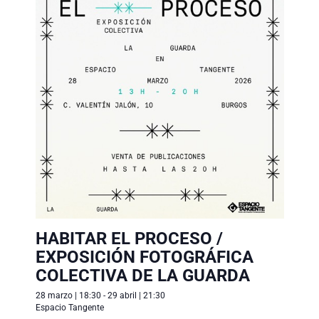
c
c
a
i
i
c
ó
o
n
i
n
d
ó
a
e
n
l
v
a
d
i
f
s
e
e
t
b
c
a
ú
h
s
HABITAR EL PROCESO /
a
d
s
EXPOSICIÓN FOTOGRÁFICA
.
e
q
COLECTIVA DE LA GUARDA
E
u
28 marzo | 18:30
-
29 abril | 21:30
v
Espacio Tangente