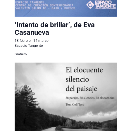
v
e
‘Intento de brillar’, de Eva
n
Casanueva
t
13 febrero
-
14 marzo
Espacio Tangente
o
Gratuito
s