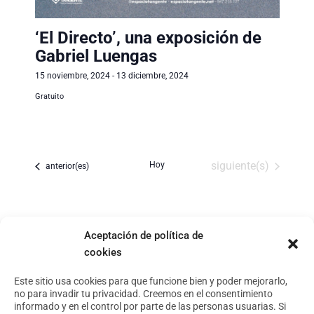
‘El Directo’, una exposición de
Gabriel Luengas
15 noviembre, 2024
-
13 diciembre, 2024
Gratuito
Hoy
Eventos
siguiente(s)
Eventos
anterior(es)
Aceptación de política de
cookies
Footer
Aviso Legal
Este sitio usa cookies para que funcione bien y poder mejorarlo,
Política de privacidad
no para invadir tu privacidad. Creemos en el consentimiento
Política de cookies
informado y en el control por parte de las personas usuarias. Si