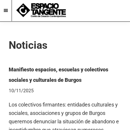
Skip
Skip
to
to
main
footer
Espacio
Centro
Tangente
content
de
Creación
Noticias
Contemporánea
en
Burgos
Manifiesto espacios, escuelas y colectivos
sociales y culturales de Burgos
10/11/2025
Los colectivos firmantes: entidades culturales y
sociales, asociaciones y grupos de Burgos
queremos denunciar la situación de abandono e
incertidumbre que atraviesan numerosos