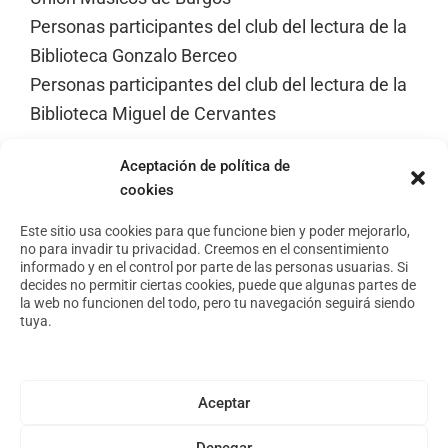
Personas participantes del club del lectura de la
Biblioteca Gonzalo Berceo
Personas participantes del club del lectura de la
Biblioteca Miguel de Cervantes
Aceptación de política de
cookies
Footer
Aviso Legal
Política de privacidad
Este sitio usa cookies para que funcione bien y poder mejorarlo,
no para invadir tu privacidad. Creemos en el consentimiento
Política de cookies
informado y en el control por parte de las personas usuarias. Si
decides no permitir ciertas cookies, puede que algunas partes de
la web no funcionen del todo, pero tu navegación seguirá siendo
tuya.
Conoce nuestro espacio
Foro Arte y Territorio
Asóciate
Aceptar
Archivo
Denegar