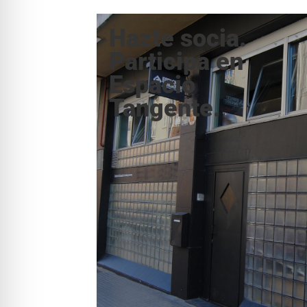
Hazte socia.
Participa en
Espacio
Tangente.