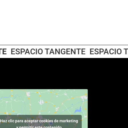
ESPACIO TANGENTE
ESPACIO TA
Haz clic para aceptar cookies de marketing
y permitir este contenido