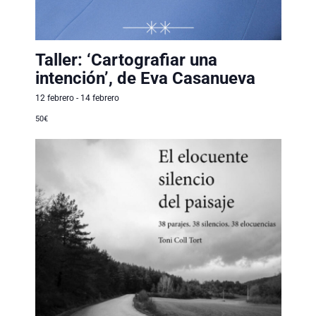
v
e
Taller: ‘Cartografiar una
n
intención’, de Eva Casanueva
t
12 febrero
-
14 febrero
o
50€
s