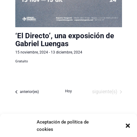
‘El Directo’, una exposición de
Gabriel Luengas
15 noviembre, 2024
-
13 diciembre, 2024
Gratuito
Hoy
Eventos
siguiente(s)
Eventos
anterior(es)
Aceptación de política de
cookies
Footer
Aviso Legal