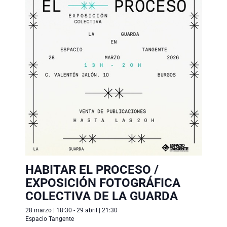
c
c
a
i
i
c
ó
o
n
i
n
d
ó
a
e
n
l
v
a
d
i
f
s
e
e
t
b
c
a
ú
h
s
HABITAR EL PROCESO /
a
d
s
EXPOSICIÓN FOTOGRÁFICA
.
e
q
COLECTIVA DE LA GUARDA
E
u
28 marzo | 18:30
-
29 abril | 21:30
v
Espacio Tangente