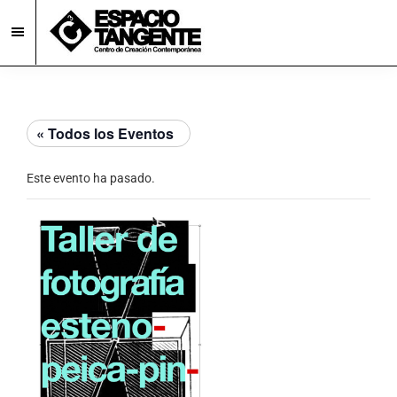
Skip
Skip
to
to
main
footer
Espacio
Centro
Tangente
content
de
Creación
« Todos los Eventos
Contemporánea
en
Este evento ha pasado.
Burgos