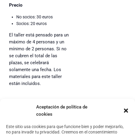
Precio
No socios: 30 euros
Socios: 20 euros
El taller está pensado para un
máximo de 4 personas y un
mínimo de 2 personas. Si no
se cubren el total de las
plazas, se celebrará
solamente una fecha. Los
materiales para este taller
están incluidos.
Aceptación de política de
cookies
Footer
Aviso Legal
Política de privacidad
Este sitio usa cookies para que funcione bien y poder mejorarlo,
no para invadir tu privacidad. Creemos en el consentimiento