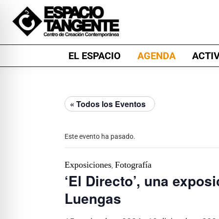
Skip
Skip
Skip
to
to
to
primary
main
footer
Espacio
Centro
navigation
content
EL ESPACIO
AGENDA
ACTI
Tangente
de
Creación
Contemporánea
« Todos los Eventos
en
Burgos
Este evento ha pasado.
Exposiciones
Fotografía
,
‘El Directo’, una expos
Luengas