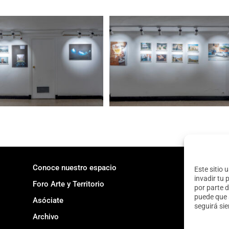
Conoce nuestro espacio
Este sitio 
invadir tu 
Foro Arte y Territorio
por parte d
puede que 
Asóciate
seguirá si
Archivo