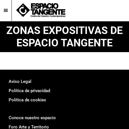
Skip
Skip
to
to
main
footer
Espacio
Centro
ZONAS EXPOSITIVAS DE
Tangente
content
de
ESPACIO TANGENTE
Creación
Contemporánea
en
Burgos
Footer
Aviso Legal
Política de privacidad
Política de cookies
Conoce nuestro espacio
Foro Arte y Territorio