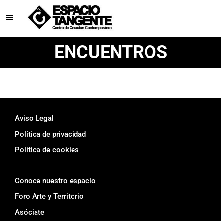
Skip
Skip
to
to
main
footer
Espacio
Centro
ENCUENTROS
Tangente
content
de
Creación
Contemporánea
en
Burgos
Footer
Aviso Legal
Política de privacidad
Política de cookies
Conoce nuestro espacio
Foro Arte y Territorio
Asóciate