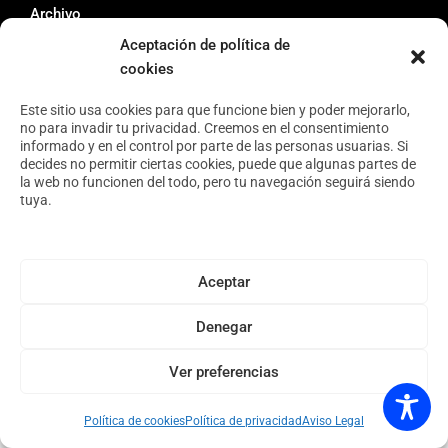
Archivo
Aceptación de política de
cookies
Este sitio usa cookies para que funcione bien y poder mejorarlo,
Copyright © 2026 · Espacio Tangente · Diseño web por
Andrés Velayos.
no para invadir tu privacidad. Creemos en el consentimiento
informado y en el control por parte de las personas usuarias. Si
decides no permitir ciertas cookies, puede que algunas partes de
la web no funcionen del todo, pero tu navegación seguirá siendo
tuya.
Aceptar
Denegar
Ver preferencias
Política de cookies
Política de privacidad
Aviso Legal