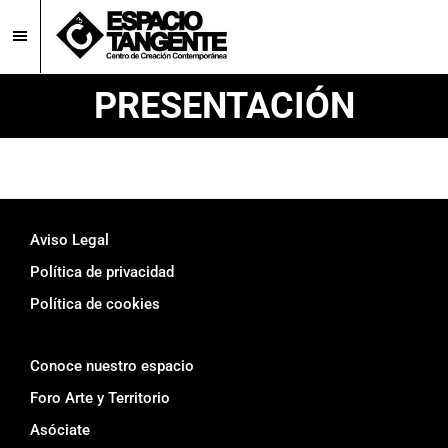
Skip
Skip
to
to
main
footer
Espacio
Centro
PRESENTACIÓN
Tangente
content
de
Creación
Contemporánea
en
Burgos
Footer
Aviso Legal
Política de privacidad
Política de cookies
Conoce nuestro espacio
Foro Arte y Territorio
Asóciate