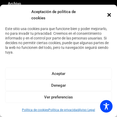
Archivo
Aceptación de política de
cookies
Este sitio usa cookies para que funcione bien y poder mejorarlo,
Copyright © 2026 · Espacio Tangente · Diseño web por
Andrés Velayos.
no para invadir tu privacidad. Creemos en el consentimiento
informado y en el control por parte de las personas usuarias. Si
decides no permitir ciertas cookies, puede que algunas partes de
la web no funcionen del todo, pero tu navegación seguirá siendo
tuya.
Aceptar
Denegar
Ver preferencias
Política de cookies
Política de privacidad
Aviso Legal