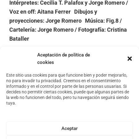
Intérpretes: Cecilia T. Palafox y Jorge Romero /
Voz en off: Aitana Ferrer Dibujos y
proyecciones: Jorge Romero Música: Fig.8 /
Cartelería: Jorge Romero / Fotografía: Cristina
Bataller
Aceptación de política de
cookies
Footer
Aviso Legal
Este sitio usa cookies para que funcione bien y poder mejorarlo,
Política de privacidad
no para invadir tu privacidad. Creemos en el consentimiento
Política de cookies
informado y en el control por parte de las personas usuarias. Si
decides no permitir ciertas cookies, puede que algunas partes de
la web no funcionen del todo, pero tu navegación seguirá siendo
tuya.
Conoce nuestro espacio
Foro Arte y Territorio
Asóciate
Aceptar
Archivo