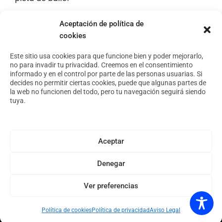
Aceptación de política de
cookies
Footer
Aviso Legal
Política de privacidad
Este sitio usa cookies para que funcione bien y poder mejorarlo,
no para invadir tu privacidad. Creemos en el consentimiento
Política de cookies
informado y en el control por parte de las personas usuarias. Si
decides no permitir ciertas cookies, puede que algunas partes de
la web no funcionen del todo, pero tu navegación seguirá siendo
tuya.
Conoce nuestro espacio
Foro Arte y Territorio
Asóciate
Aceptar
Archivo
Denegar
Ver preferencias
Copyright © 2026 · Espacio Tangente · Diseño web por
Andrés Velayos.
Política de cookies
Política de privacidad
Aviso Legal