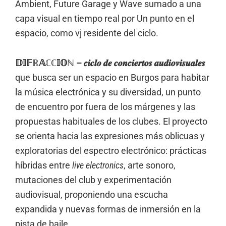
Ambient, Future Garage y Wave sumado a una
capa visual en tiempo real por Un punto en el
espacio, como vj residente del ciclo.
𝔻𝕀𝔽ℝ𝔸ℂℂ𝕀𝕆ℕ – 𝒄𝒊𝒄𝒍𝒐 𝒅𝒆 𝒄𝒐𝒏𝒄𝒊𝒆𝒓𝒕𝒐𝒔 𝒂𝒖𝒅𝒊𝒐𝒗𝒊𝒔𝒖𝒂𝒍𝒆𝒔
que busca ser un espacio en Burgos para habitar
la música electrónica y su diversidad, un punto
de encuentro por fuera de los márgenes y las
propuestas habituales de los clubes. El proyecto
se orienta hacia las expresiones más oblicuas y
exploratorias del espectro electrónico: prácticas
híbridas entre
live electronics
, arte sonoro,
mutaciones del club y experimentación
audiovisual, proponiendo una escucha
expandida y nuevas formas de inmersión en la
pista de baile.