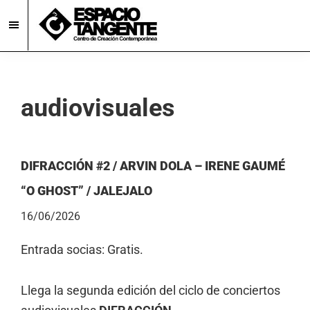
Skip
Skip
to
to
main
footer
Espacio
Centro
Tangente
content
de
Creación
audiovisuales
Contemporánea
en
Burgos
DIFRACCIÓN #2 / ARVIN DOLA – IRENE GAUMÉ
“O GHOST” / JALEJALO
16/06/2026
Entrada socias: Gratis.
Llega la segunda edición del ciclo de conciertos