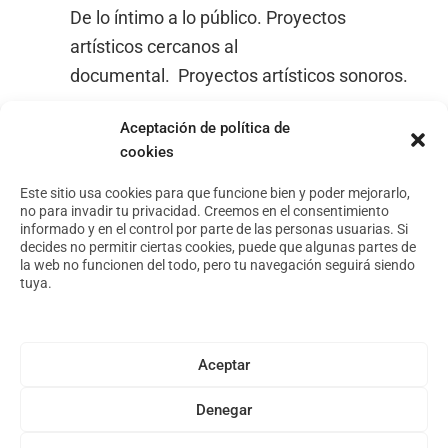
De lo íntimo a lo público. Proyectos
artísticos cercanos al
documental. Proyectos artísticos sonoros.
Aceptación de política de
cookies
Footer
Aviso Legal
Política de privacidad
Este sitio usa cookies para que funcione bien y poder mejorarlo,
no para invadir tu privacidad. Creemos en el consentimiento
Política de cookies
informado y en el control por parte de las personas usuarias. Si
decides no permitir ciertas cookies, puede que algunas partes de
la web no funcionen del todo, pero tu navegación seguirá siendo
tuya.
Conoce nuestro espacio
Foro Arte y Territorio
Asóciate
Aceptar
Archivo
Denegar