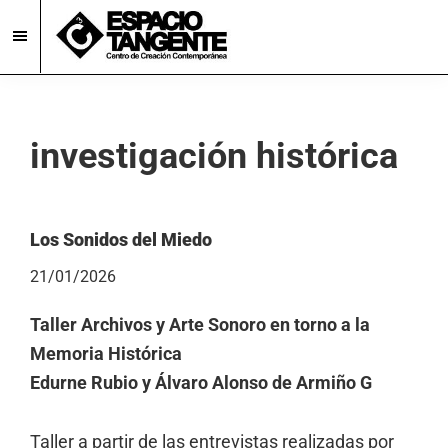
Skip
Skip
to
to
main
footer
Espacio
Centro
Tangente
content
de
Creación
investigación histórica
Contemporánea
en
Burgos
Los Sonidos del Miedo
21/01/2026
Taller Archivos y Arte Sonoro en torno a la
Memoria Histórica
Edurne Rubio y Álvaro Alonso de Armiño G
Taller a partir de las entrevistas realizadas por