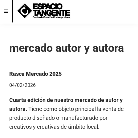
Skip
Skip
to
to
main
footer
Espacio
Centro
Tangente
content
de
Creación
mercado autor y autora
Contemporánea
en
Burgos
Rasca Mercado 2025
04/02/2026
Cuarta edición de nuestro mercado de autor y
autora.
Tiene como objeto principal la venta de
producto diseñado o manufacturado por
creativos y creativas de ámbito local.