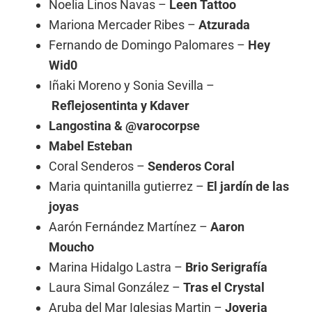
Noelia Linos Navas –
Leen Tattoo
Mariona Mercader Ribes –
Atzurada
Fernando de Domingo Palomares –
Hey
Wid0
Iñaki Moreno y Sonia Sevilla –
Reflejosentinta y Kdaver
Langostina & @varocorpse
Mabel Esteban
Coral Senderos –
Senderos Coral
Maria quintanilla gutierrez –
El jardín de las
joyas
Aarón Fernández Martínez –
Aaron
Moucho
Marina Hidalgo Lastra –
Brio Serigrafía
Laura Simal González –
Tras el Crystal
Aruba del Mar Iglesias Martin –
Joyeria