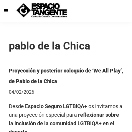
Skip
Skip
to
to
main
footer
Espacio
Centro
Tangente
content
de
Creación
pablo de la Chica
Contemporánea
en
Burgos
Proyección y posterior coloquio de ‘We All Play’,
de Pablo de la Chica
04/02/2026
Desde
Espacio Seguro LGTBIQA+
os invitamos a
una proyección especial para
reflexionar sobre
la inclusión de la comunidad LGTBIQA+ en el
deporte.