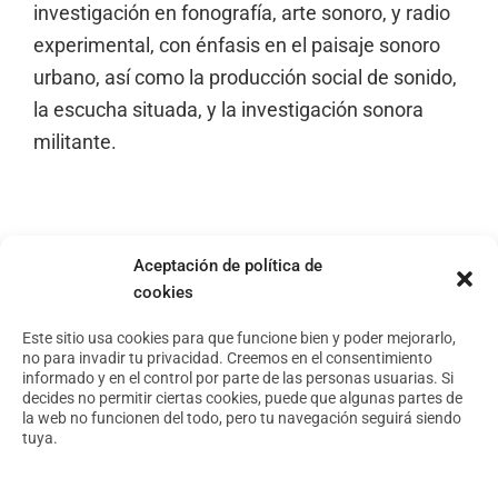
investigación en fonografía, arte sonoro, y radio
experimental, con énfasis en el paisaje sonoro
urbano, así como la producción social de sonido,
la escucha situada, y la investigación sonora
militante.
Aceptación de política de
cookies
Footer
Aviso Legal
Política de privacidad
Este sitio usa cookies para que funcione bien y poder mejorarlo,
no para invadir tu privacidad. Creemos en el consentimiento
Política de cookies
informado y en el control por parte de las personas usuarias. Si
decides no permitir ciertas cookies, puede que algunas partes de
la web no funcionen del todo, pero tu navegación seguirá siendo
tuya.
Conoce nuestro espacio
Foro Arte y Territorio