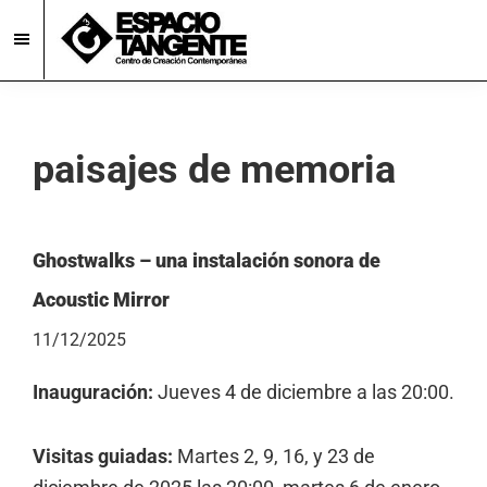
Skip
Skip
to
to
main
footer
Espacio
Centro
Tangente
content
de
Creación
paisajes de memoria
Contemporánea
en
Burgos
Ghostwalks – una instalación sonora de
Acoustic Mirror
11/12/2025
Inauguración:
Jueves 4 de diciembre a las 20:00.
Visitas guiadas:
Martes 2, 9, 16, y 23 de