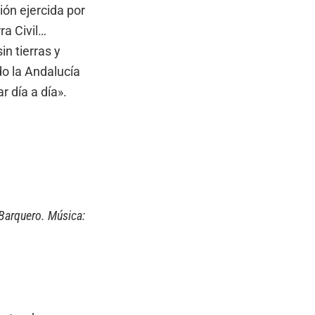
ión ejercida por
ra Civil…
n tierras y
do la Andalucía
 día a día».
 Barquero. Música: