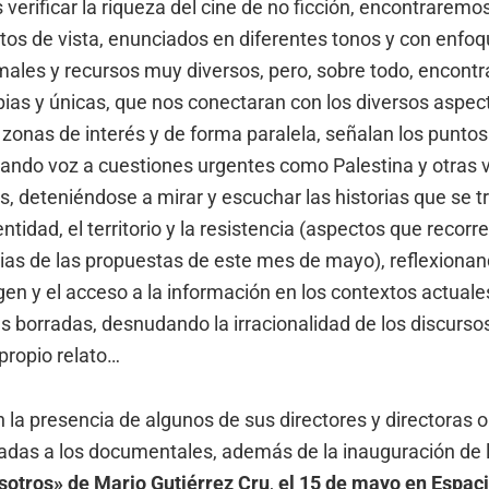
verificar la riqueza del cine de no ficción, encontraremo
tos de vista, enunciados en diferentes tonos y con enfoq
rmales y recursos muy diversos, pero, sobre todo, encon
pias y únicas, que nos conectaran con los diversos aspec
zonas de interés y de forma paralela, señalan los puntos 
ando voz a cuestiones urgentes como Palestina y otras v
 deteniéndose a mirar y escuchar las historias que se tr
ntidad, el territorio y la resistencia (aspectos que recor
rias de las propuestas de este mes de mayo), reflexionan
gen y el acceso a la información en los contextos actual
es borradas, desnudando la irracionalidad de los discurso
propio relato…
la presencia de algunos de sus directores y directoras o
adas a los documentales, además de la inauguración de 
sotros» de Mario Gutiérrez Cru
,
el 15 de mayo en Espac