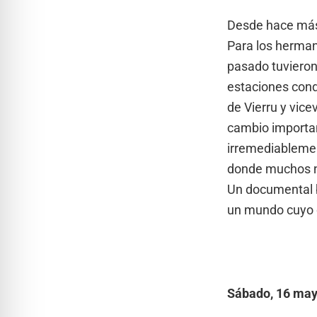
Desde hace más 
Para los herman
pasado tuvieron
estaciones cond
de Vierru y vice
cambio importan
irremediablemen
donde muchos no 
Un documental b
un mundo cuyo d
Sábado, 16 may