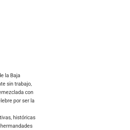
e la Baja
e sin trabajo,
tremezclada con
lebre por ser la
vas, históricas
las hermandades