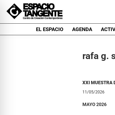
Skip
Skip
Skip
to
to
to
primary
main
footer
Espacio
Centro
navigation
content
EL ESPACIO
AGENDA
ACTI
Tangente
de
Creación
Contemporánea
rafa g.
en
Burgos
XXI MUESTRA 
11/05/2026
MAYO 2026