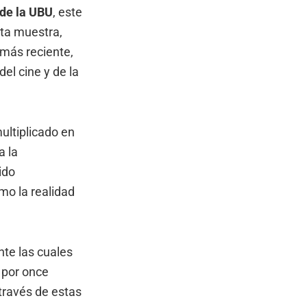
 de la UBU
, este
ta muestra,
 más reciente,
el cine y de la
multiplicado en
a la
ido
mo la realidad
te las cuales
 por once
través de estas