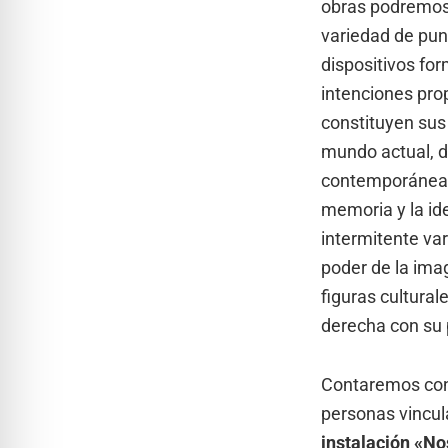
obras podremos 
variedad de pun
dispositivos fo
intenciones pro
constituyen sus 
mundo actual, d
contemporáneas,
memoria y la ide
intermitente va
poder de la ima
figuras cultural
derecha con su 
Contaremos con 
personas vincul
instalación «No