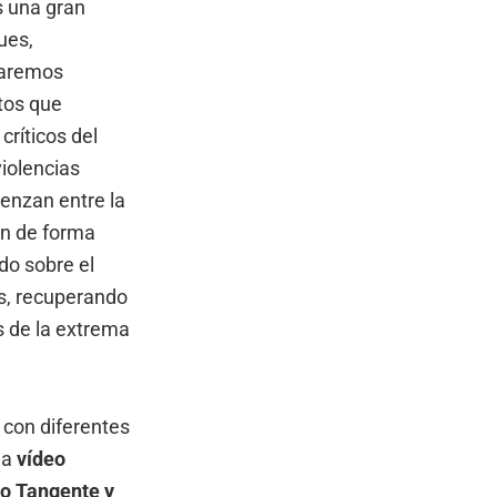
s una gran
ues,
traremos
tos que
críticos del
iolencias
enzan entre la
ren de forma
do sobre el
es, recuperando
s de la extrema
 con diferentes
la
vídeo
io Tangente y