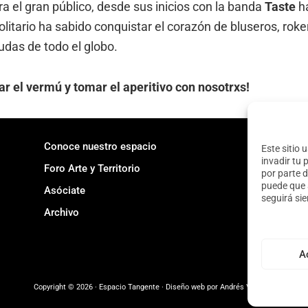
a el gran público, desde sus inicios con la banda
Taste
ha
litario ha sabido conquistar el corazón de bluseros, rokers
udas de todo el globo.
ar el vermú y tomar el aperitivo con nosotrxs!
Conoce nuestro espacio
Este sitio 
invadir tu 
Foro Arte y Territorio
por parte d
puede que 
Asóciate
seguirá si
Archivo
A
Copyright © 2026 · Espacio Tangente · Diseño web por
Andrés Velayos.