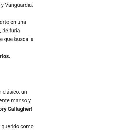
 y Vanguardia,
erte en una
 de furia
de que busca la
rios.
 clásico, un
emente manso y
Rory Gallagher!
y querido como