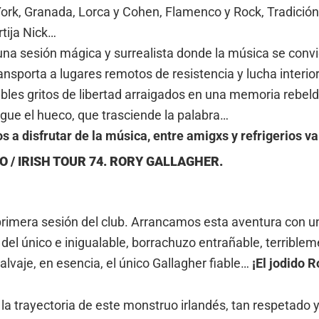
York, Granada, Lorca y Cohen, Flamenco y Rock, Tradición
tija Nick…
una sesión mágica y surrealista donde la música se convi
nsporta a lugares remotos de resistencia y lucha interior,
ibles gritos de libertad arraigados en una memoria rebel
igue el hueco, que trasciende la palabra…
 a disfrutar de la música, entre amigxs y refrigerios va
O / IRISH TOUR 74. RORY GALLAGHER.
 primera sesión del club. Arrancamos esta aventura con un
 del único e inigualable, borrachuzo entrañable, terribl
lvaje, en esencia, el único Gallagher fiable…
¡El jodido 
 trayectoria de este monstruo irlandés, tan respetado 