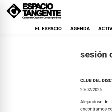
Skip
Skip
Skip
to
to
to
primary
main
footer
Espacio
Centro
navigation
content
EL ESPACIO
AGENDA
ACTI
Tangente
de
Creación
Contemporánea
sesión
en
Burgos
CLUB DEL DISC
20/02/2026
Alejándose de la
encontramos con