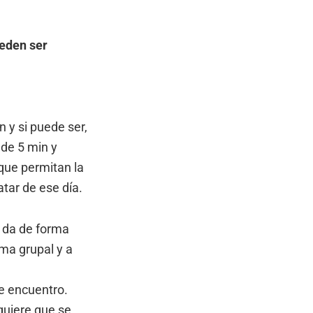
ueden ser
n y si puede ser,
de 5 min y
que permitan la
atar de ese día.
e da de forma
ma grupal y a
e encuentro.
quiere que se