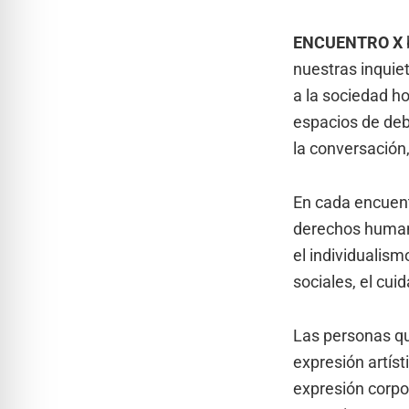
ENCUENTRO X
nuestras inquie
a la sociedad h
espacios de deb
la conversación
En cada encuent
derechos humano
el individualism
sociales, el cui
Las personas qu
expresión artís
expresión corpor