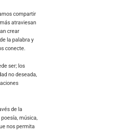
damos compartir
 más atraviesan
dan crear
de la palabra y
os conecte.
de ser; los
edad no deseada,
elaciones
vés de la
 poesía, música,
que nos permita