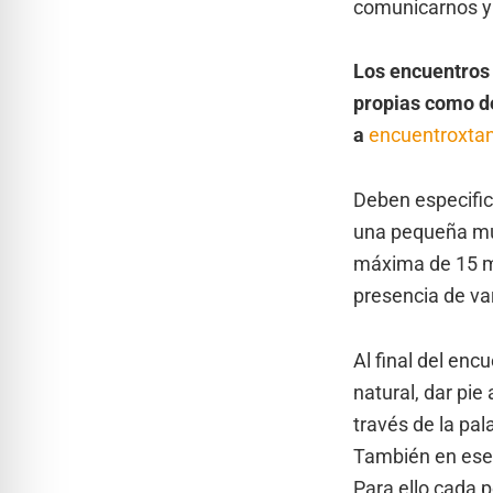
comunicarnos y e
Los encuentros 
propias como de
a
encuentroxta
Deben especifica
una pequeña mue
máxima de 15 mi
presencia de var
Al final del enc
natural, dar pi
través de la pal
También en ese 
Para ello cada 