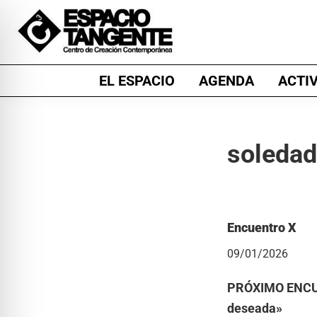
Skip
Skip
Skip
to
to
to
primary
main
footer
Espacio
Centro
navigation
content
EL ESPACIO
AGENDA
ACTI
Tangente
de
Creación
Contemporánea
soledad
en
Burgos
Encuentro X
09/01/2026
PRÓXIMO ENC
deseada»