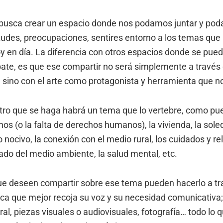
busca crear un espacio donde nos podamos juntar y po
tudes, preocupaciones, sentires entorno a los temas que
oy en día. La diferencia con otros espacios donde se pue
ate, es que ese compartir no será simplemente a través 
, sino con el arte como protagonista y herramienta que n
ro que se haga habrá un tema que lo vertebre, como pue
s (o la falta de derechos humanos), la vivienda, la sol
o nocivo, la conexión con el medio rural, los cuidados y r
dado del medio ambiente, la salud mental, etc.
e deseen compartir sobre ese tema pueden hacerlo a tra
tica que mejor recoja su voz y su necesidad comunicativa;
al, piezas visuales o audiovisuales, fotografía… todo lo 