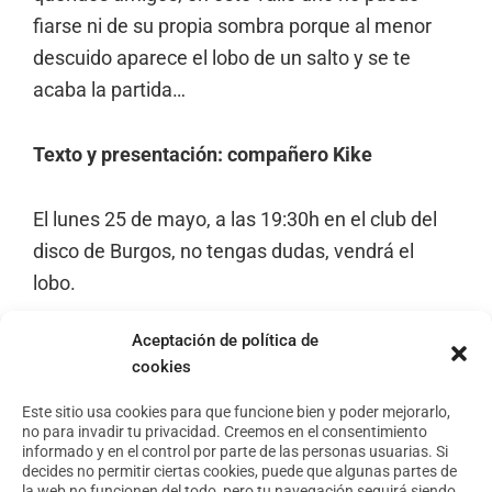
fiarse ni de su propia sombra porque al menor
descuido aparece el lobo de un salto y se te
acaba la partida…
Texto y presentación: compañero Kike
El lunes 25 de mayo, a las 19:30h en el club del
disco de Burgos, no tengas dudas, vendrá el
lobo.
Aceptación de política de
cookies
Footer
Aviso Legal
Política de privacidad
Este sitio usa cookies para que funcione bien y poder mejorarlo,
no para invadir tu privacidad. Creemos en el consentimiento
Política de cookies
informado y en el control por parte de las personas usuarias. Si
decides no permitir ciertas cookies, puede que algunas partes de
la web no funcionen del todo, pero tu navegación seguirá siendo