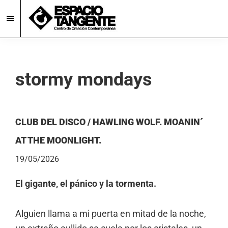
Skip
Skip
to
to
main
footer
Espacio
Centro
Tangente
content
de
Creación
stormy mondays
Contemporánea
en
Burgos
CLUB DEL DISCO / HAWLING WOLF. MOANIN´
AT THE MOONLIGHT.
19/05/2026
El gigante, el pánico y la tormenta.
Alguien llama a mi puerta en mitad de la noche,