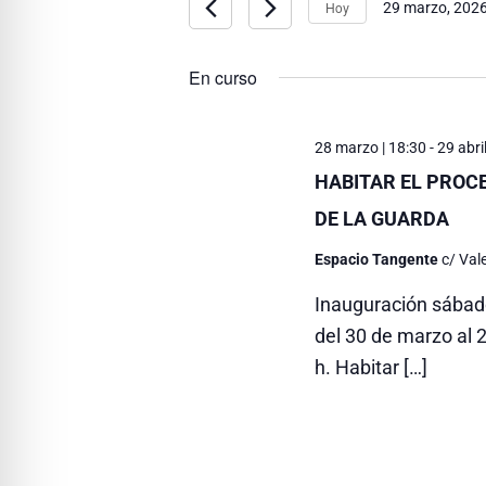
r
Hoy
29 marzo, 202
marzo,
S
e
o
e
d
En curso
2026
g
l
u
a
e
c
28 marzo | 18:30
-
29 abril
c
e
c
HABITAR EL PROC
c
l
DE LA GUARDA
i
i
a
o
p
Espacio Tangente
c/ Val
ó
n
a
Inauguración sábado
n
a
l
del 30 de marzo al 2
l
a
d
h. Habitar […]
a
b
e
f
r
e
a
b
c
c