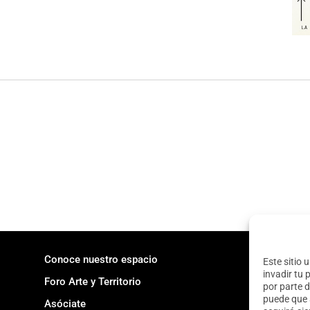
Conoce nuestro espacio
Este sitio 
invadir tu 
Foro Arte y Territorio
por parte d
puede que 
Asóciate