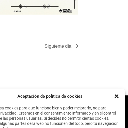
E
v
e
n
t
o
Siguiente día
Aceptación de política de cookies
usa cookies para que funcione bien y poder mejorarlo, no para
privacidad. Creemos en el consentimiento informado y en el control
e las personas usuarias. Si decides no permitir ciertas cookies,
algunas partes de la web no funcionen del todo, pero tu navegación