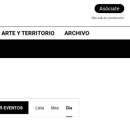
Asóciate
Sitio web en construcción
 ARTE Y TERRITORIO
ARCHIVO
N
R EVENTOS
Lista
Mes
Día
a
v
e