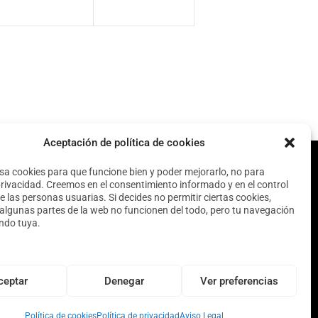
n
n
t
t
o
o
s
s
,
,
Aceptación de política de cookies
usa cookies para que funcione bien y poder mejorarlo, no para
privacidad. Creemos en el consentimiento informado y en el control
e las personas usuarias. Si decides no permitir ciertas cookies,
algunas partes de la web no funcionen del todo, pero tu navegación
endo tuya.
ceptar
Denegar
Ver preferencias
Política de cookies
Política de privacidad
Aviso Legal