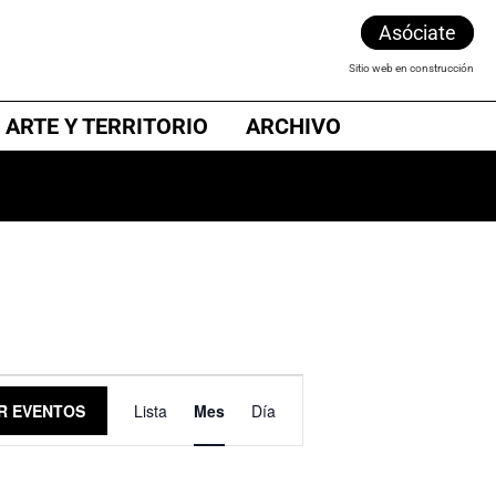
Asóciate
Sitio web en construcción
 ARTE Y TERRITORIO
ARCHIVO
N
R EVENTOS
Lista
Mes
Día
a
v
e