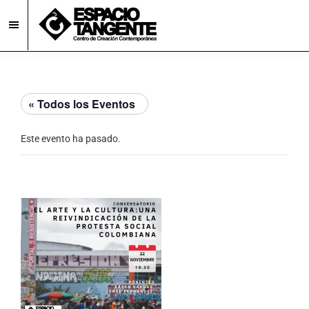
Skip
Skip
to
to
main
footer
Espacio
Centro
Tangente
content
de
Creación
« Todos los Eventos
Contemporánea
en
Este evento ha pasado.
Burgos