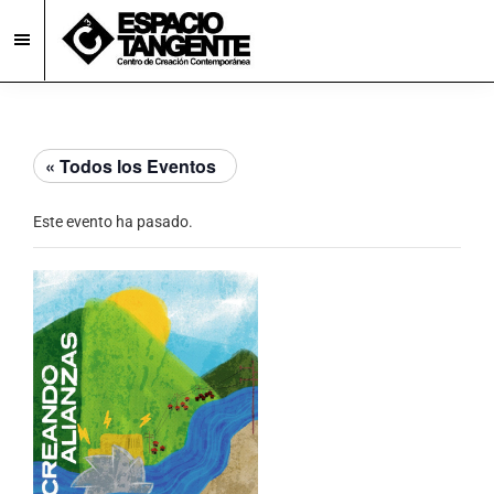
Skip
Skip
to
to
main
footer
Espacio
Centro
Tangente
content
de
Creación
« Todos los Eventos
Contemporánea
en
Este evento ha pasado.
Burgos