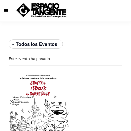
Skip
Skip
to
to
main
footer
Espacio
Centro
Tangente
content
de
Creación
« Todos los Eventos
Contemporánea
en
Este evento ha pasado.
Burgos