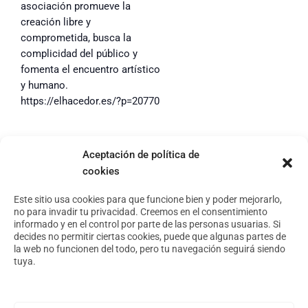
asociación promueve la
creación libre y
comprometida, busca la
complicidad del público y
fomenta el encuentro artístico
y humano.
https://elhacedor.es/?p=20770
Aceptación de política de
cookies
Footer
Aviso Legal
Política de privacidad
Este sitio usa cookies para que funcione bien y poder mejorarlo,
no para invadir tu privacidad. Creemos en el consentimiento
Política de cookies
informado y en el control por parte de las personas usuarias. Si
decides no permitir ciertas cookies, puede que algunas partes de
la web no funcionen del todo, pero tu navegación seguirá siendo
tuya.
Conoce nuestro espacio
Foro Arte y Territorio