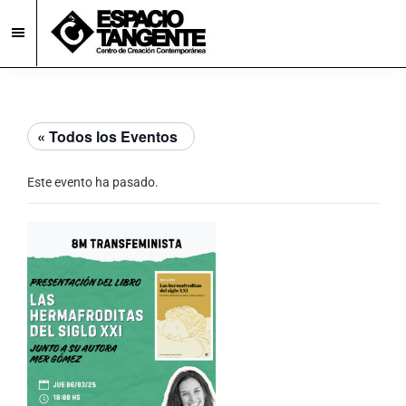
Skip
Skip
to
to
main
footer
Espacio
Centro
Tangente
content
de
Creación
« Todos los Eventos
Contemporánea
en
Este evento ha pasado.
Burgos