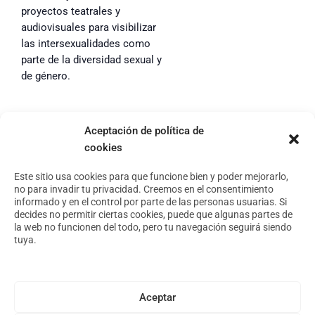
proyectos teatrales y
audiovisuales para visibilizar
las intersexualidades como
parte de la diversidad sexual y
de género.
Aceptación de política de
cookies
Footer
Aviso Legal
Política de privacidad
Este sitio usa cookies para que funcione bien y poder mejorarlo,
no para invadir tu privacidad. Creemos en el consentimiento
Política de cookies
informado y en el control por parte de las personas usuarias. Si
decides no permitir ciertas cookies, puede que algunas partes de
la web no funcionen del todo, pero tu navegación seguirá siendo
tuya.
Conoce nuestro espacio
Foro Arte y Territorio
Asóciate
Aceptar
Archivo