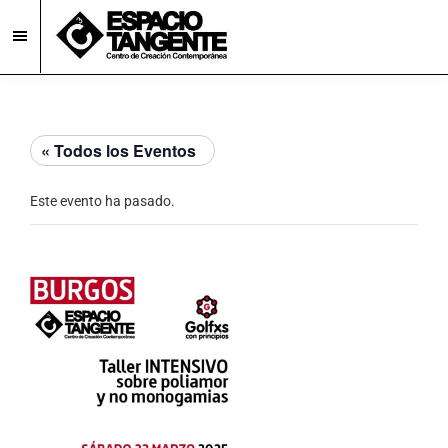
Skip
Skip
to
to
main
footer
Espacio
Centro
Tangente
content
de
Creación
« Todos los Eventos
Contemporánea
en
Este evento ha pasado.
Burgos