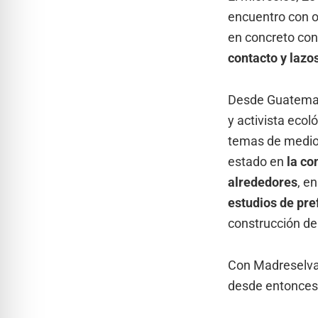
encuentro con o
en concreto co
contacto y lazo
Desde Guatema
y activista ecol
temas de medios
estado en
la co
alrededores
, en
estudios de pre
construcción de
Con Madreselva,
desde entonces