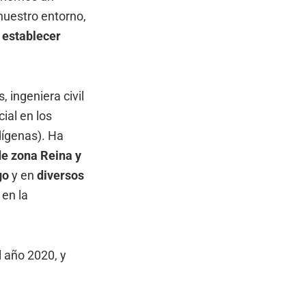
nuestro entorno,
s
establecer
, ingeniera civil
cial en los
dígenas). Ha
de zona Reina y
go
y en
diversos
 en la
 año 2020, y