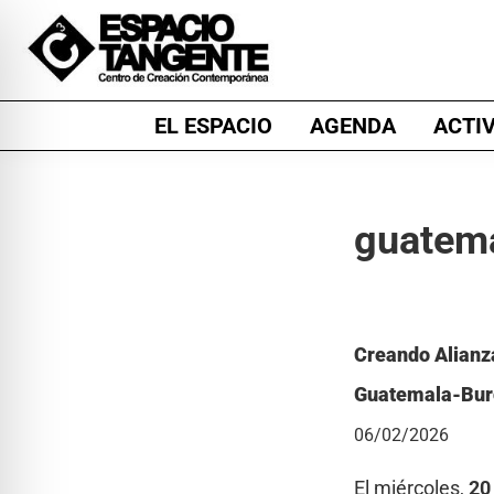
Skip
Skip
Skip
to
to
to
primary
main
footer
Espacio
Centro
navigation
content
EL ESPACIO
AGENDA
ACTI
Tangente
de
Creación
Contemporánea
guatem
en
Burgos
Creando Alianza
Guatemala-Bur
06/02/2026
El miércoles,
20