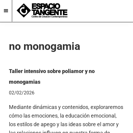
Skip
Skip
to
to
main
footer
Espacio
Centro
Tangente
content
de
Creación
no monogamia
Contemporánea
en
Burgos
Taller intensivo sobre poliamor y no
monogamias
02/02/2026
Mediante dinámicas y contenidos, exploraremos
cómo las emociones, la educación emocional,
los estilos de apego y las ideas sobre el amor y
las relaciones influyen en nuestra forma de