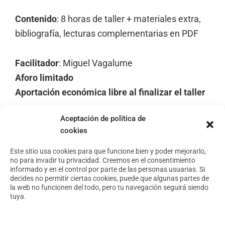
Contenido
: 8 horas de taller + materiales extra,
bibliografía, lecturas complementarias en PDF
Facilitador
:
Miguel Vagalume
Aforo limitado
Aportación económica libre al finalizar el taller
Aceptación de política de
cookies
Footer
Aviso Legal
Política de privacidad
Este sitio usa cookies para que funcione bien y poder mejorarlo,
no para invadir tu privacidad. Creemos en el consentimiento
Política de cookies
informado y en el control por parte de las personas usuarias. Si
decides no permitir ciertas cookies, puede que algunas partes de
la web no funcionen del todo, pero tu navegación seguirá siendo
tuya.
Conoce nuestro espacio
Foro Arte y Territorio