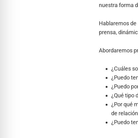
nuestra forma d
Hablaremos de ce
prensa, dinámic
Abordaremos p
¿Cuáles so
¿Puedo ten
¿Puedo pon
¿Qué tipo 
¿Por qué m
de relació
¿Puedo ten