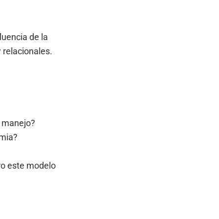
luencia de la
 relacionales.
s manejo?
amia?
ro este modelo