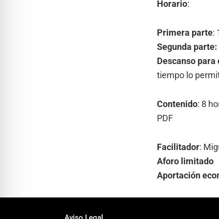
Horario
:
Primera parte
:
1
Segunda parte:
Descanso para
tiempo lo permi
Contenido
: 8 h
PDF
Facilitador
:
Mig
Aforo limitado
Aportación econó
Aviso Legal