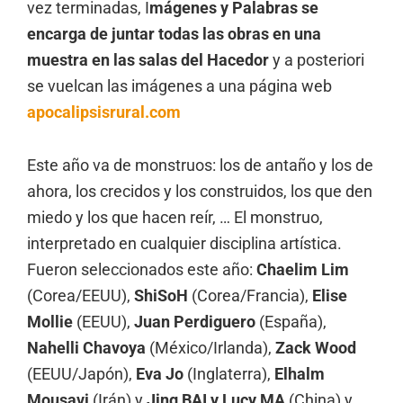
vez terminadas, I
mágenes y Palabras se
encarga de juntar todas las obras en una
muestra en las salas del Hacedor
y a posteriori
se vuelcan las imágenes a una página web
apocalipsisrural.com
Este año va de monstruos: los de antaño y los de
ahora, los crecidos y los construidos, los que den
miedo y los que hacen reír, … El monstruo,
interpretado en cualquier disciplina artística.
Fueron seleccionados este año:
Chaelim Lim
(Corea/EEUU),
ShiSoH
(Corea/Francia),
Elise
Mollie
(EEUU),
Juan Perdiguero
(España),
Nahelli Chavoya
(México/Irlanda),
Zack Wood
(EEUU/Japón),
Eva Jo
(Inglaterra),
Elhalm
Mousavi
(Irán) y
Jing BAI y Lucy MA
(China) y