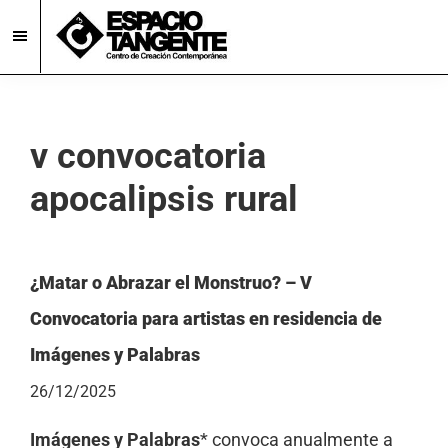
Skip
Skip
to
to
main
footer
Espacio
Centro
Tangente
content
de
Creación
v convocatoria
Contemporánea
apocalipsis rural
en
Burgos
¿Matar o Abrazar el Monstruo? – V
Convocatoria para artistas en residencia de
Imágenes y Palabras
26/12/2025
Imágenes y Palabras
* convoca anualmente a