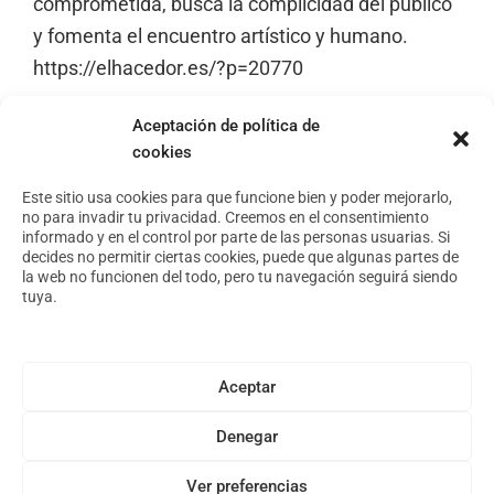
comprometida, busca la complicidad del público
y fomenta el encuentro artístico y humano.
https://elhacedor.es/?p=20770
Aceptación de política de
cookies
Footer
Aviso Legal
Política de privacidad
Este sitio usa cookies para que funcione bien y poder mejorarlo,
no para invadir tu privacidad. Creemos en el consentimiento
Política de cookies
informado y en el control por parte de las personas usuarias. Si
decides no permitir ciertas cookies, puede que algunas partes de
la web no funcionen del todo, pero tu navegación seguirá siendo
tuya.
Conoce nuestro espacio
Foro Arte y Territorio
Asóciate
Aceptar
Archivo
Denegar
Ver preferencias